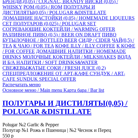
БРЕНДИ,(0,05) / COGNAC, BRANDY
ВИСКИ (0,05) /
WHISKY
РОМ (0.05) / ROM
ПОЛУГАРЫ И
ДИСТИЛЯТЫ(0,05) / POLUGAR &DISTILLATE
ДОМАШНИЕ НАСТОЙКИ (0,05) / HOMEMADE LIQUEURS
СЕТ ПОЛУГАРОВ (0,025) / POLUGAR SET
СОГРЕВАЮЩИЕ КОКТЕЙЛИ / WARMING OFFER
РАЗЛИВНОЕ ПИВО (0,5) / BEER ON DRAFT
ПИВО
БУТЫЛОЧНОЕ / BOTTLED BEER
СИДР / CIDER
ЧАЙ(0,5) /
TEA
К ЧАЮ / FOR TEA
КОФЕ ILLY / ILLY СOFFEE
К КОФЕ
/ FOR COFFEE
ДОМАШНИЕ НАПИТКИ / HOMEMADE
DRINKS
МОЛОЧНЫЕ КОКТЕЙЛИ / MILKSHAKES
ВОДА
И Б/А НАПИТКИ / SOFT DRINKS&WATER
СВЕЖЕВЫЖАТЫЕ СОКИ / FRESH JUICE (0,2)
СПЕЦПРЕДЛОЖЕНИЕ ОТ АРТ-КАФЕ СУНДУК / ART-
CAFE SUNDUK SPECIAL OFFER
Распечатать меню
Основное меню / Main menu
Kарта бара / Bar list
ПОЛУГАРЫ И ДИСТИЛЯТЫ(0,05) /
POLUGAR &DISTILLATE
Polugar №2 Garlic & Pepper
Полугар №1 Рожь и Пшеница | №2 Чеснок и Перец
550
p