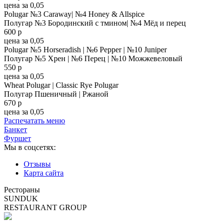
цена за 0,05
Polugar №3 Caraway| №4 Honey & Allspice
Полугар №3 Бородинский с тмином| №4 Мёд и перец
600
p
цена за 0,05
Polugar №5 Horseradish | №6 Pepper | №10 Juniper
Полугар №5 Хрен | №6 Перец | №10 Можжевеловый
550
p
цена за 0,05
Wheat Polugar | Classic Rye Polugar
Полугар Пшеничный | Ржаной
670
p
цена за 0,05
Распечатать меню
Банкет
Фуршет
Мы в соцсетях:
Отзывы
Карта сайта
Рестораны
SUNDUK
RESTAURANT GROUP