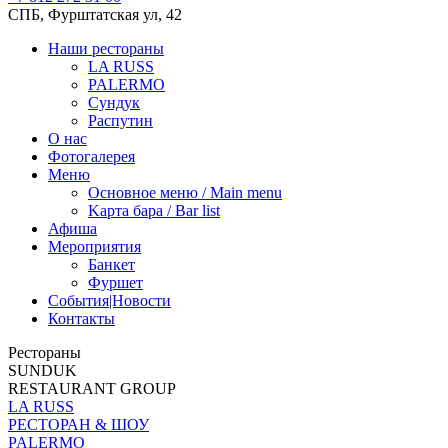
СПБ, Фурштатская ул, 42
Наши рестораны
LA RUSS
PALERMO
Сундук
Распутин
О нас
Фотогалерея
Меню
Основное меню / Main menu
Kарта бара / Bar list
Афиша
Мероприятия
Банкет
Фуршет
События|Новости
Контакты
Рестораны
SUNDUK
RESTAURANT GROUP
LA RUSS
РЕСТОРАН & ШОУ
PALERMO